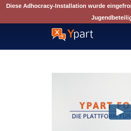
Diese Adhocracy-Installation wurde eingefro
Jugendbeteili