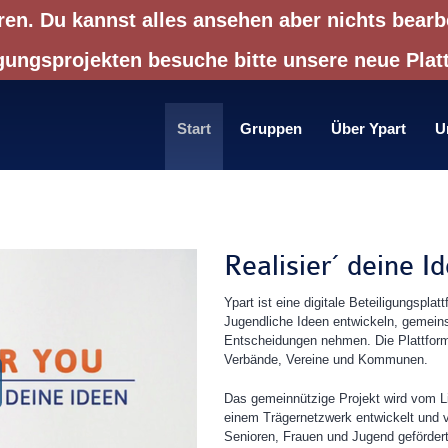
ren. Du kannst alles ansehen aber nichts bearb
gungsprojekten besuche bitte unsere neue Pla
Start
Gruppen
Über Ypart
U
Realisier´ deine I
Ypart ist eine digitale Beteiligungsplat
Jugendliche Ideen entwickeln, gemeins
Entscheidungen nehmen. Die Plattform 
Verbände, Vereine und Kommunen.
Das gemeinnützige Projekt wird vom L
einem Trägernetzwerk entwickelt und 
Senioren, Frauen und Jugend gefördert