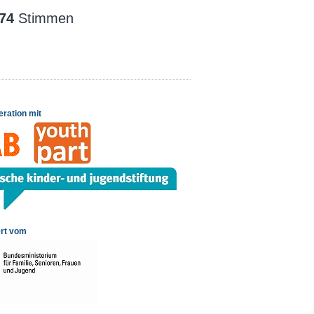
74
Stimmen
eration mit
rt vom