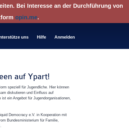
eiten. Bei Interesse an der Durchführung von
ttform
opin.me
.
nterstütze uns
Hilfe
Anmelden
deen auf Ypart!
tform speziell für Jugendliche. Hier können
am diskutieren und Einfluss auf
ist ein Angebot für Jugendorganisationen,
iquid Democracy e.V. in Kooperation mit
vom Bundesministerium für Familie,
.