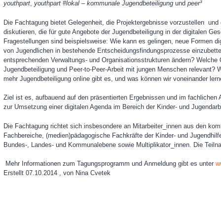
y
ou
t
hpart
,
y
ou
t
hpart
#
l
o
ka
l
–
k
omm
una
l
e
J
ug
e
ndbet
eilig
ung
und
peer³
Die Fachtagung bietet Gelegenheit, die Projektergebnisse vorzustellen
und
diskutieren, die für gute Angebote der J
ug
e
n
d
b
et
ei
li
gu
n
g
i
n
der
digi
t
al
en Ges
Fr
ag
e
st
ell
un
g
en
sind beispielsweise:
Wi
e kann
es
ge
li
n
g
en,
neue
F
ormen
di
v
on
J
ug
en
d
lic
hen
i
n
b
e
ste
h
ende
E
n
t
s
c
h
eid
ung
s
f
in
dun
gs
p
r
o
ze
s
s
e e
i
n
z
u
b
ett
ents
p
r
ec
he
n
den
V
e
rw
a
l
tu
n
gs- und
O
rg
a
ni
sa
ti
o
ns
strukt
u
ren
ä
n
de
r
n?
W
e
lc
he 
J
ug
e
n
db
etei
li
gu
n
g
und
P
e
er-
t
o-P
e
er-A
rb
ei
t
mi
t
j
ung
e
n
M
en
sc
hen
r
el
e
vant?
W
mehr Jugendbeteiligung online gibt es, und was können wir voneinander ler
Zie
l
i
st
es
,
au
fb
au
e
nd
a
uf den
p
r
ä
s
ent
i
e
r
t
e
n
E
rgeb
nis
sen
und
i
m
f
achlic
h
e
n
zur
Um
set
z
ung
ei
n
e
r
d
i
g
it
alen
A
genda
i
m
B
e
r
eic
h
der
Ki
nd
er
- und
J
ug
e
n
d
a
r
b
Di
e Fac
h
ta
gung
r
ic
h
te
t
s
ic
h
i
n
s
b
e
s
o
nd
e
re an
Mi
ta
r
b
ei
te
r
_
i
n
n
en
a
u
s den
k
om
Fac
h
b
e
r
eiche,
(m
ed
i
en
)
p
ä
d
a
go
gisc
he
Fac
h
kr
äfte d
e
r
Ki
nd
er
- u
n
d
J
ug
e
nd
hil
f
B
und
es-
,
L
a
n
de
s
- und
K
o
mm
un
aleb
ene so
wi
e
M
ul
t
i
pl
i
kat
o
r
_i
nnen. Die Teiln
Mehr Informationen zum Tagungsprogramm und Anmeldung gibt es unter
w
Erstellt
07.10.2014
, von
Nina Cvetek