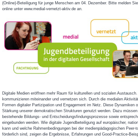
(Online)-Beteiligung für junge Menschen am 04. Dezember. Bitte melden Si
online unter www.medial-vernetzt-aktiv.de an.
Di
git
ale
M
edien
e
rö
ff
n
en
m
ehr R
a
um
für k
ult
u
rell
en
und
so
zial
en
Au
stau
sc
h.
k
omm
un
izie
ren
mit
e
in
and
e
r und
v
e
rn
etzen
sic
h.
D
u
rc
h
di
e
m
edia
l
en
A
k
tivi
tä
F
or
m
en
d
igi
t
al
er
Pa
rt
izip
at
i
on und
E
nga
g
ement
i
m
N
etz.
Die
se
Dy
n
ami
ken
o
St
ä
rkung uns
e
rer
d
em
o
kra
tische
n
St
r
uk
t
u
r
en
genutzt werden.
Dazu m
ü
s
s
e
n
b
e
s
t
eh
e
n
d
e
Bild
ung
s
-
und
E
n
t
s
ch
eidun
g
sf
i
n
d
ung
s
p
r
o
ze
s
s
e
so
wi
e ents
p
r
ec
h
ei
n
g
e
b
unden
w
e
r
de
n
.
Wi
e d
i
g
i
t
al
e
J
ug
e
n
d
b
e
t
eili
gung
a
uf
eu
r
o
p
äis
ch
e
r
,
na
ti
o
kann
und
w
elche
Rahmenbedingungen bei der m
e
di
e
n
p
äd
a
g
og
isch
en
P
e
er-
t
förderlich sind,
ze
i
gen
di
e
E
rg
e
b
ni
s
s
e,
E
r
f
ah
r
u
n
gen
und
G
o
o
d-P
ra
ctic
e-
B
eis