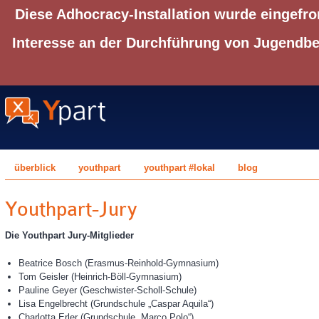
Diese Adhocracy-Installation wurde eingefro
Interesse an der Durchführung von Jugendbet
überblick
youthpart
youthpart #lokal
blog
Youthpart-Jury
Die Youthpart Jury-Mitglieder
Beatrice Bosch (Erasmus-Reinhold-Gymnasium)
Tom Geisler (Heinrich-Böll-Gymnasium)
Pauline Geyer (Geschwister-Scholl-Schule)
Lisa Engelbrecht (Grundschule „Caspar Aquila“)
Charlotta Erler (Grundschule „Marco Polo“)